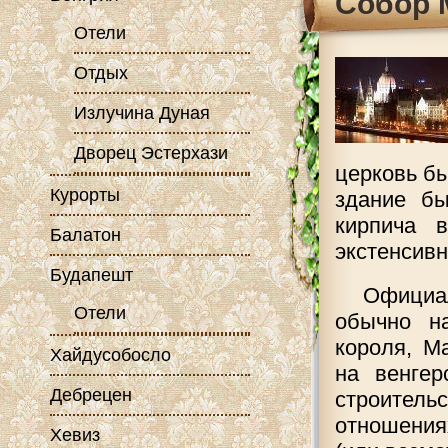
Cобор 
Отели
Отдых
Излучина Дуная
Дворец Эстерхази
церковь бы
Курорты
здание бы
кирпича 
Балатон
экстенсивн
Будапешт
Официа
Отели
обычно на
короля, Ма
Хайдусобосло
на венгер
Дебрецен
строитель
отношения
Хевиз