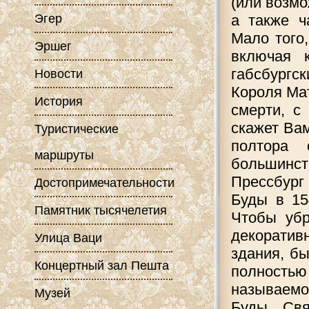
(или возмо
Эгер
а также ч
Мало того
Эршег
включая 
габсбургс
Новости
Короля Ма
История
смерти, с
скажет Ва
Туристические
полтора 
маршруты
большинст
Прессбург
Достопримечательности
Буды в 15
Памятник тысячелетия
Чтобы убр
декорати
Улица Ваци
здания, б
Концертный зал Пешта
полностью
называемо
Музей
Буды Свя